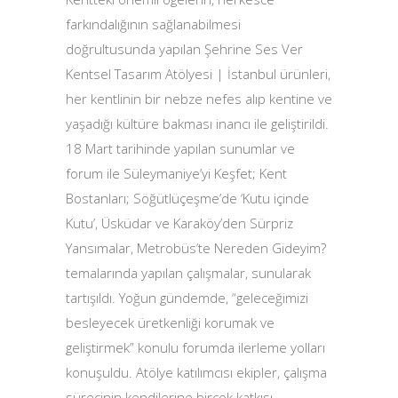
farkındalığının sağlanabilmesi
doğrultusunda yapılan Şehrine Ses Ver
Kentsel Tasarım Atölyesi | İstanbul ürünleri,
her kentlinin bir nebze nefes alıp kentine ve
yaşadığı kültüre bakması inancı ile geliştirildi.
18 Mart tarihinde yapılan sunumlar ve
forum ile Süleymaniye’yi Keşfet; Kent
Bostanları; Söğütlüçeşme’de ‘Kutu içinde
Kutu’, Üsküdar ve Karaköy’den Sürpriz
Yansımalar, Metrobüs’te Nereden Gideyim?
temalarında yapılan çalışmalar, sunularak
tartışıldı. Yoğun gündemde, “geleceğimizi
besleyecek üretkenliği korumak ve
geliştirmek” konulu forumda ilerleme yolları
konuşuldu. Atölye katılımcısı ekipler, çalışma
sürecinin kendilerine birçok katkısı...